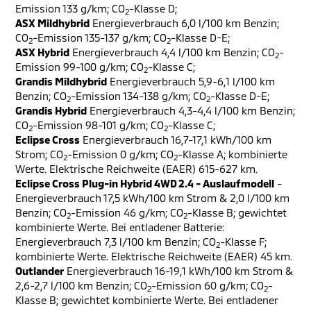
Emission 133 g/km; CO
-Klasse D;
2
ASX Mildhybrid
Energieverbrauch 6,0 l/100 km Benzin;
CO
-Emission 135-137 g/km; CO
-Klasse D-E;
2
2
ASX Hybrid
Energieverbrauch 4,4 l/100 km Benzin; CO
-
2
Emission 99-100 g/km; CO
-Klasse C;
2
Grandis Mildhybrid
Energieverbrauch 5,9-6,1 l/100 km
Benzin; CO
-Emission 134-138 g/km; CO
-Klasse D-E;
2
2
Grandis Hybrid
Energieverbrauch 4,3-4,4 l/100 km Benzin;
CO
-Emission 98-101 g/km; CO
-Klasse C;
2
2
Eclipse Cross
Energieverbrauch 16,7-17,1 kWh/100 km
Strom; CO
-Emission 0 g/km; CO
-Klasse A; kombinierte
2
2
Werte. Elektrische Reichweite (EAER) 615-627 km.
Eclipse Cross Plug-in Hybrid 4WD 2.4 - Auslaufmodell
-
Energieverbrauch 17,5 kWh/100 km Strom & 2,0 l/100 km
Benzin; CO
-Emission 46 g/km; CO
-Klasse B; gewichtet
2
2
kombinierte Werte. Bei entladener Batterie:
Energieverbrauch 7,3 l/100 km Benzin; CO
-Klasse F;
2
kombinierte Werte. Elektrische Reichweite (EAER) 45 km.
Outlander
Energieverbrauch 16-19,1 kWh/100 km Strom &
2,6-2,7 l/100 km Benzin; CO
-Emission 60 g/km; CO
-
2
2
Klasse B; gewichtet kombinierte Werte. Bei entladener