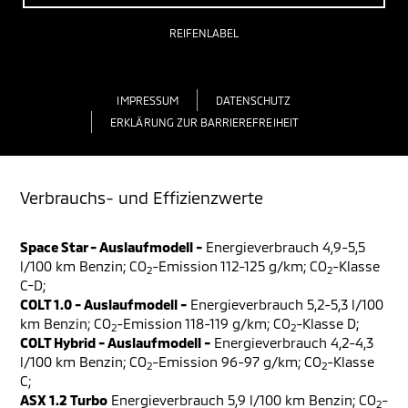
REIFENLABEL
IMPRESSUM
DATENSCHUTZ
ERKLÄRUNG ZUR BARRIEREFREIHEIT
Verbrauchs- und Effizienzwerte
Space Star - Auslaufmodell -
Energieverbrauch 4,9-5,5
l/100 km Benzin; CO
-Emission 112-125 g/km; CO
-Klasse
2
2
C-D;
COLT 1.0 - Auslaufmodell -
Energieverbrauch 5,2-5,3 l/100
km Benzin; CO
-Emission 118-119 g/km; CO
-Klasse D;
2
2
COLT Hybrid - Auslaufmodell -
Energieverbrauch 4,2-4,3
l/100 km Benzin; CO
-Emission 96-97 g/km; CO
-Klasse
2
2
C;
ASX 1.2 Turbo
Energieverbrauch 5,9 l/100 km Benzin; CO
-
2