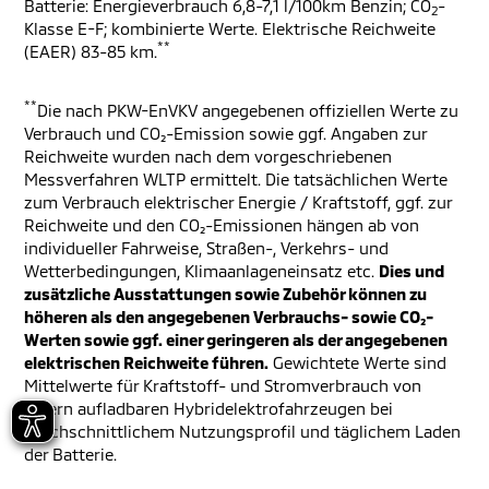
Batterie: Energieverbrauch 6,8-7,1 l/100km Benzin; CO
-
2
Klasse E-F; kombinierte Werte. Elektrische Reichweite
**
(EAER) 83-85 km.
**
Die nach PKW-EnVKV angegebenen offiziellen Werte zu
Verbrauch und CO₂-Emission sowie ggf. Angaben zur
Reichweite wurden nach dem vorgeschriebenen
Messverfahren WLTP ermittelt. Die tatsächlichen Werte
zum Verbrauch elektrischer Energie / Kraftstoff, ggf. zur
Reichweite und den CO₂-Emissionen hängen ab von
individueller Fahrweise, Straßen-, Verkehrs- und
Wetterbedingungen, Klimaanlageneinsatz etc.
Dies und
zusätzliche Ausstattungen sowie Zubehör können zu
höheren als den angegebenen Verbrauchs- sowie CO₂-
Werten sowie ggf. einer geringeren als der angegebenen
elektrischen Reichweite führen.
Gewichtete Werte sind
Mittelwerte für Kraftstoff- und Stromverbrauch von
extern aufladbaren Hybridelektrofahrzeugen bei
durchschnittlichem Nutzungsprofil und täglichem Laden
der Batterie.