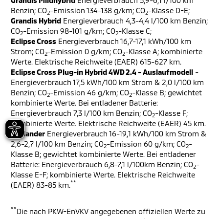
Grandis Mildhybrid
Energieverbrauch 5,9-6,1 l/100 km
Benzin; CO
-Emission 134-138 g/km; CO
-Klasse D-E;
2
2
Grandis Hybrid
Energieverbrauch 4,3-4,4 l/100 km Benzin;
CO
-Emission 98-101 g/km; CO
-Klasse C;
2
2
Eclipse Cross
Energieverbrauch 16,7-17,1 kWh/100 km
Strom; CO
-Emission 0 g/km; CO
-Klasse A; kombinierte
2
2
Werte. Elektrische Reichweite (EAER) 615-627 km.
Eclipse Cross Plug-in Hybrid 4WD 2.4 - Auslaufmodell
-
Energieverbrauch 17,5 kWh/100 km Strom & 2,0 l/100 km
Benzin; CO
-Emission 46 g/km; CO
-Klasse B; gewichtet
2
2
kombinierte Werte. Bei entladener Batterie:
Energieverbrauch 7,3 l/100 km Benzin; CO
-Klasse F;
2
kombinierte Werte. Elektrische Reichweite (EAER) 45 km.
Outlander
Energieverbrauch 16-19,1 kWh/100 km Strom &
2,6-2,7 l/100 km Benzin; CO
-Emission 60 g/km; CO
-
2
2
Klasse B; gewichtet kombinierte Werte. Bei entladener
Batterie: Energieverbrauch 6,8-7,1 l/100km Benzin; CO
-
2
Klasse E-F; kombinierte Werte. Elektrische Reichweite
**
(EAER) 83-85 km.
**
Die nach PKW-EnVKV angegebenen offiziellen Werte zu