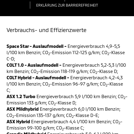
ERKLÄRUNG ZUR BARRIEREFREIHEIT
Verbrauchs- und Effizienzwerte
Space Star - Auslaufmodell -
Energieverbrauch 4,9-5,5
l/100 km Benzin; CO
-Emission 112-125 g/km; CO
-Klasse
2
2
C-D;
COLT 1.0 - Auslaufmodell -
Energieverbrauch 5,2-5,3 l/100
km Benzin; CO
-Emission 118-119 g/km; CO
-Klasse D;
2
2
COLT Hybrid - Auslaufmodell -
Energieverbrauch 4,2-4,3
l/100 km Benzin; CO
-Emission 96-97 g/km; CO
-Klasse
2
2
C;
ASX 1.2 Turbo
Energieverbrauch 5,9 l/100 km Benzin; CO
-
2
Emission 133 g/km; CO
-Klasse D;
2
ASX Mildhybrid
Energieverbrauch 6,0 l/100 km Benzin;
CO
-Emission 135-137 g/km; CO
-Klasse D-E;
2
2
ASX Hybrid
Energieverbrauch 4,4 l/100 km Benzin; CO
-
2
Emission 99-100 g/km; CO
-Klasse C;
2